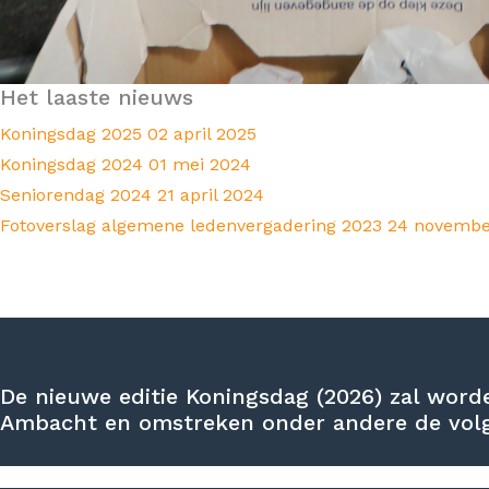
Het laaste nieuws
Koningsdag 2025
02 april 2025
Koningsdag 2024
01 mei 2024
Seniorendag 2024
21 april 2024
Fotoverslag algemene ledenvergadering 2023
24 novembe
De nieuwe editie Koningsdag (2026) zal word
Ambacht en omstreken onder andere de volge