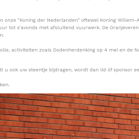
an onze "Koning der Nederlanden" oftewel Koning Willem-Al
0 uur tot s'avonds met afsluitend vuurwerk. De Oranjever
en.
lle, activiteiten zoals Dodenherdenking op 4 mei en de Na
t u ook uw steentje bijdragen, wordt dan lid óf sponsor een
iken.